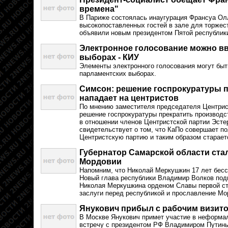
времена"
В Париже состоялась инаугурация Франсуа Ол
высокопоставленных гостей в зале для торжес
объявили новым президентом Пятой республик
Электронное голосование можно в
выборах - КИУ
Элементы электронного голосования могут бы
парламентских выборах.
Симсон: решение госпрокуратуры п
нападает на центристов
По мнению заместителя председателя Центрис
решение госпрокуратуры прекратить производс
в отношении членов Центристской партии Эсте
свидетельствует о том, что КаПо совершает по
Центристскую партию и таким образом старает
Губернатор Самарской области ст
Мордовии
Напомним, что Николай Меркушкин 17 лет бес
Новый глава республики Владимир Волков под
Николая Меркушкина орденом Славы первой с
заслуги перед республикой и прославление Мо
Янукович прибыл с рабочим визито
В Москве Янукович примет участие в неформа
встречу с президентом РФ Владимиром Путин