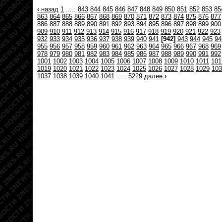
‹
назад
1
.....
843
844
845
846
847
848
849
850
851
852
853
85
863
864
865
866
867
868
869
870
871
872
873
874
875
876
877
886
887
888
889
890
891
892
893
894
895
896
897
898
899
900
909
910
911
912
913
914
915
916
917
918
919
920
921
922
923
932
933
934
935
936
937
938
939
940
941
[942]
943
944
945
94
955
956
957
958
959
960
961
962
963
964
965
966
967
968
969
978
979
980
981
982
983
984
985
986
987
988
989
990
991
992
1001
1002
1003
1004
1005
1006
1007
1008
1009
1010
1011
101
1019
1020
1021
1022
1023
1024
1025
1026
1027
1028
1029
103
1037
1038
1039
1040
1041
.....
5229
далее
›