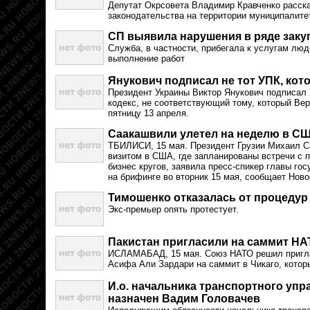
Депутат Окрсовета Владимир Кравченко расск
законодательства на территории муниципалите
СП выявила нарушения в ряде зак
Служба, в частности, прибегала к услугам лю
выполнение работ
Янукович подписал не тот УПК, кот
Президент Украины Виктор Янукович подписал
кодекс, не соответствующий тому, который Вер
пятницу 13 апреля.
Саакашвили улетел на неделю в С
ТБИЛИСИ, 15 мая. Президент Грузии Михаил С
визитом в США, где запланированы встречи с 
бизнес кругов, заявила пресс-спикер главы г
на брифинге во вторник 15 мая, сообщает Ново
Тимошенко отказалась от процедур
Экс-премьер опять протестует.
Пакистан пригласили на саммит НА
ИСЛАМАБАД, 15 мая. Союз НАТО решил пригла
Асифа Али Зардари на саммит в Чикаго, которы
И.о. начальника транспортного уп
назначен Вадим Головачев