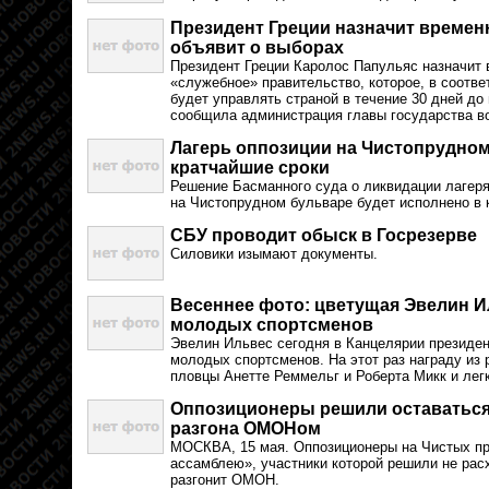
Президент Греции назначит времен
объявит о выборах
Президент Греции Каролос Папульяс назначит 
«служебное» правительство, которое, в соотве
будет управлять страной в течение 30 дней до
сообщила администрация главы государства во
Лагерь оппозиции на Чистопрудно
кратчайшие сроки
Решение Басманного суда о ликвидации лагеря
на Чистопрудном бульваре будет исполнено в 
СБУ проводит обыск в Госрезерве
Силовики изымают документы.
Весеннее фото: цветущая Эвелин И
молодых спортсменов
Эвелин Ильвес сегодня в Канцелярии президен
молодых спортсменов. На этот раз награду из 
пловцы Анетте Реммельг и Роберта Микк и легк
Оппозиционеры решили оставаться
разгона ОМОНом
МОСКВА, 15 мая. Оппозиционеры на Чистых пр
ассамблею», участники которой решили не расх
разгонит ОМОН.