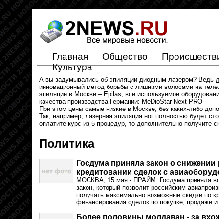
Главная
Общество
Происшеств
Культура
А вы задумывались об эпиляции диодным лазером? Ведь
л
инновационный метод борьбы с лишними волосами на теле.
эпиляции в Москве –
Epilas
, всё используемое оборудован
качества производства Германии: MeDioStar Next PRO
При этом цены самые низкие в Москве, без каких-либо доп
Так, например,
лазерная эпиляция ног
полностью будет стои
оплатите курс из 5 процедур, то дополнительно получите с
Политика
Госдума приняла закон о снижении 
кредитовании сделок с авиаобору
МОСКВА, 15 мая - ПРАЙМ. Госдума приняла во
закон, который позволит российским авиапрои
получать максимально возможные скидки по к
финансирования сделок по покупке, продаже и
Более половины молдаван - за вхо