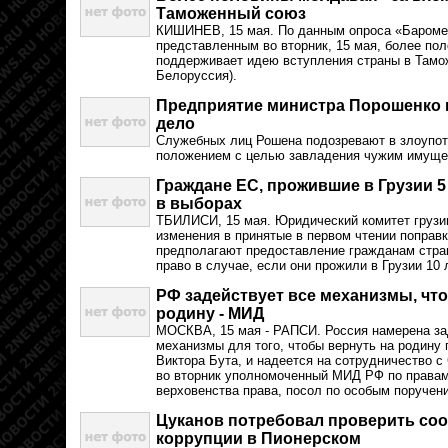
Таможенный союз
КИШИНЕВ, 15 мая. По данным опроса «Бароме
представленным во вторник, 15 мая, более п
поддерживает идею вступления страны в Тамо
Белоруссия).
Предприятие министра Порошенко 
дело
Служебных лиц Рошена подозревают в злоупо
положением с целью завладения чужим имущес
Граждане ЕС, прожившие в Грузии 5 
в выборах
ТБИЛИСИ, 15 мая. Юридический комитет грузи
изменения в принятые в первом чтении поправк
предполагают предоставление гражданам стра
право в случае, если они прожили в Грузии 10 
РФ задействует все механизмы, что
родину - МИД
МОСКВА, 15 мая - РАПСИ. Россия намерена за
механизмы для того, чтобы вернуть на родину 
Виктора Бута, и надеется на сотрудничество 
во вторник уполномоченный МИД РФ по правам
верховенства права, посол по особым поручен
Цуканов потребовал проверить со
коррупции в Пионерском