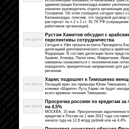
Исполняющим обязанности начальника транспо
администрации Калининграда взамен уволенно
назначен руководитель отдела организации д
Головачев. Об этом сообщила сегодня пресс-
Калининграда, пояснив, что трудовой договор
расторгнут по п.2 ч.1 ст. 81 ТК РФ (сокращени
работников организации).
Рустэм Хамитов обсудил с арабск
перспективы сотрудничества
Сегодня в Уфе прошла встреча Президента Ба
делегацией дипломатического корпуса арабски
Федерации. В составе делегации были предста
Аравии, Алжира, Палестины, Мавритании, Ирак
намерены ознакомиться с экономическим поте
определить приоритетные направления для да
регионом.
Хармс подошлет к Тимошенко женщ
Лечащий врач экс-премьера Юлии Тимошенко, 
клиники «Шарите» Лутц Хармс не будет находи
всего времени лечения Тимошенко.
Просрочка россиян по кредитам за 
на 4,5%
МОСКВА, 15 мая. Просроченная задолженность
кредитам в России на 1 мая 2012 года состави
начала года на 12,8 млрд рублей или на 4,4%.
Президент-социалист обещает Фра