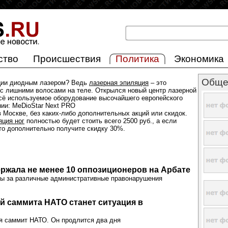
ство
Происшествия
Политика
Экономика
Обще
ции диодным лазером? Ведь
лазерная эпиляция
– это
с лишними волосами на теле. Открылся новый центр лазерной
всё используемое оборудование высочайшего европейского
нии: MeDioStar Next PRO
 Москве, без каких-либо дополнительных акций или скидок.
яция ног
полностью будет стоить всего 2500 руб., а если
 то дополнительно получите скидку 30%.
ржала не менее 10 оппозиционеров на Арбате
ны за различные административные правонарушения
й саммита НАТО станет ситуация в
я саммит НАТО. Он продлится два дня