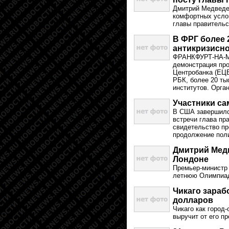
Дмитрий Медведев
комфортных услов
главы правитель
В ФРГ более 
антикризисно
ФРАНКФУРТ-НА-МА
демонстрация про
Центробанка (ЕЦБ
РБК, более 20 ты
институтов. Орган
Участники са
В США завершилс
встречи глава пр
свидетельство пр
продолжение поли
Дмитрий Мед
Лондоне
Премьер-министр 
летнюю Олимпиад
Чикаго зараб
долларов
Чикаго как город
выручит от его п