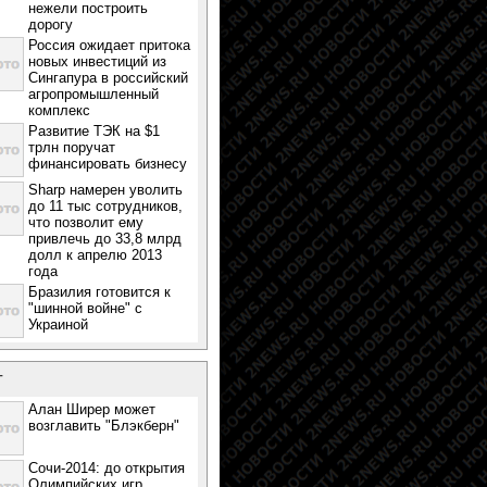
нежели построить
дорогу
Россия ожидает притока
новых инвестиций из
Сингапура в российский
агропромышленный
комплекс
Развитие ТЭК на $1
трлн поручат
финансировать бизнесу
Sharp намерен уволить
до 11 тыс сотрудников,
что позволит ему
привлечь до 33,8 млрд
долл к апрелю 2013
года
Бразилия готовится к
"шинной войне" с
Украиной
т
Алан Ширер может
возглавить "Блэкберн"
Сочи-2014: до открытия
Олимпийских игр