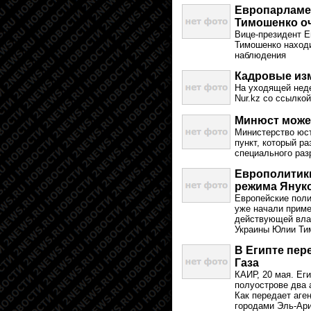
Европарламе
Тимошенко о
Вице-президент 
Тимошенко находи
наблюдения
Кадровые из
На уходящей неде
Nur.kz со ссылко
Минюст може
Министерство юст
пункт, который р
специального раз
Европолитики
режима Янук
Европейские поли
уже начали приме
действующей влас
Украины Юлии Ти
В Египте пер
Газа
КАИР, 20 мая. Ег
полуострове два 
Как передает аге
городами Эль-Ар