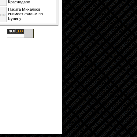
Краснодаре
Никита Михалков
снимает фильм по
Бунину