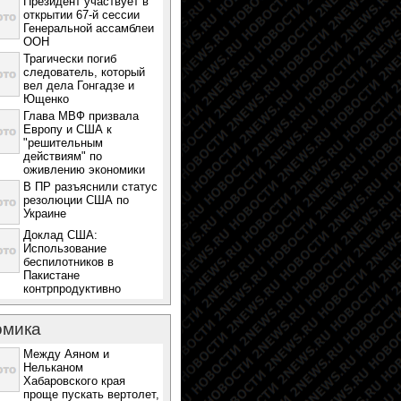
Президент участвует в
открытии 67-й сессии
Генеральной ассамблеи
ООН
Трагически погиб
следователь, который
вел дела Гонгадзе и
Ющенко
Глава МВФ призвала
Европу и США к
"решительным
действиям" по
оживлению экономики
В ПР разъяснили статус
резолюции США по
Украине
Доклад США:
Использование
беспилотников в
Пакистане
контрпродуктивно
омика
Между Аяном и
Нельканом
Хабаровского края
проще пускать вертолет,