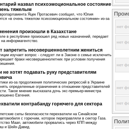
нтарий назвал психоэмоциональное состояние
чень тяжелым
Прои
Европарламента Яцек Протасевич сообщил, что Юлия
тся «в очень тяжелом психоэмоциональном состоянии» из-за
менения произошли в Казахстане
ле в республике произошел ряд новых назначений, передает
й на информагентство.
т запретить несовершеннолетним жениться
иции изучает вопрос - следует ли в Законе о семье исключить
азрешает браки несовершеннолетних при условии получения
решения.
 не хотят подавать руку представителям
овича
тики из-за продолжения политических репрессий в Украине
нять определенные ограничения в отношении представителей
ти. Такое мнение высказала дочь экс-премьер-министра
мошенко Евгения.
ехватили контрабанду горючего для сектора
ипетские силы безопасности перехватили на Синайском
автомобиля с горючим, которое переправляли в сектор Газа.
Поли
нтство Maan, автомобили прорвались через КПП между
иш и Шейх-Давид.