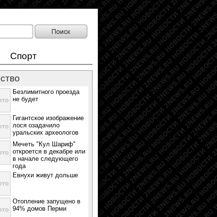
Спорт
ство
Безлимитного проезда
не будет
Гигантское изображение
лося озадачило
уральских археологов
Мечеть "Кул Шариф"
откроется в декабре или
в начале следующего
года
Евнухи живут дольше
Отопление запущено в
94% домов Перми