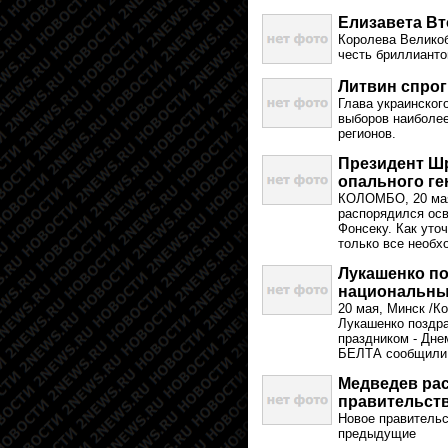
Елизавета Вт
Королева Великоб
честь бриллианто
Литвин спро
Глава украинског
выборов наиболее
регионов.
Президент Ш
опального ге
КОЛОМБО, 20 мая
распорядился осв
Фонсеку. Как уто
только все необ
Лукашенко по
национальны
20 мая, Минск /К
Лукашенко поздр
праздником - Дне
БЕЛТА сообщили 
Медведев рас
правительст
Новое правительс
предыдущие