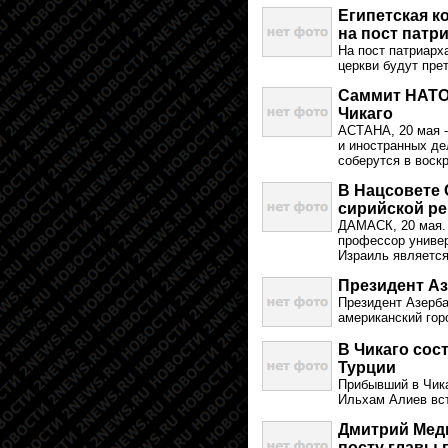
Египетская к
на пост патр
На пост патриарх
церкви будут прет
Саммит НАТО 
Чикаго
АСТАНА, 20 мая -
и иностранных де
соберутся в воск
В Нацсовете 
сирийской р
ДАМАСК, 20 мая. 
профессор универ
Израиль является
Президент А
Президент Азерб
американский гор
В Чикаго сос
Турции
Прибывший в Чик
Ильхам Алиев вс
Дмитрий Медв
посту главы 