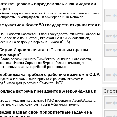
оптская церковь определилась с кандидатами
иарха
а Александрийского и всей Африки, папы египетской коптской
ендовать 18 кандидатов - 8 архиереев и 10 монахов.
с участием более 50 государств открывается в
 ИА Новости-Казахстан. Главы государств, министры обороны
л более чем из 50 стран, включая НАТО и их союзников,
ресенье на встречу в верхах в Чикаго (США).
Сирии Израиль считают "главным врагом
еволюции"
Глава оппозиционного Сирийского национального совета,
ситета «Новая Сорбонна» Бурхан Гальюн считает, что
 «главным врагом сирийской революции».
зербайджана прибыл с рабочим визитом в США
айджана Ильхам Алиев прибыл с рабочим визитом в
од Чикаго для участия в Саммите НАТО.
Спор
тоялась встреча президентов Азербайджана и
аго для участия на саммите НАТО президент Азербайджана
третился с президентом Турции Абдуллой Гюлем.
едев назвал свои приоритетные задачи на
правительства