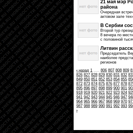
21 мая мэр Р
района
Очередная встреч
актовом зале тех
В Сербии сос
Второй тур прези
8 вечера по местн
с половиной тыся
Литвин расск
Председатель Вер
наиболее предста
регионов
‹
назад
1
.....
806
807
808
809
8
826
827
828
829
830
831
832
83
849
850
851
852
853
854
855
85
872
873
874
875
876
877
878
87
895
896
897
898
899
900
901
90
918
919
920
921
922
923
924
92
941
942
943
944
945
946
947
94
964
965
966
967
968
969
970
97
987
988
989
990
991
992
993
99
›