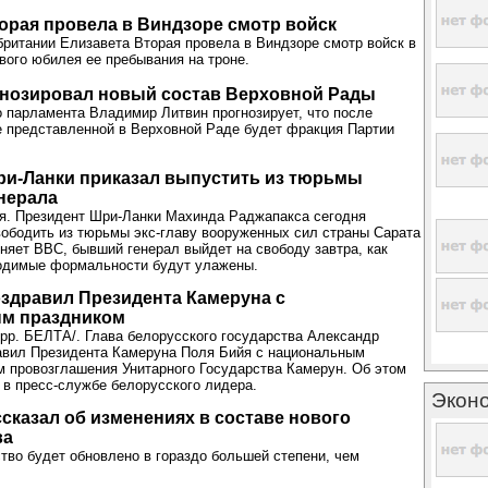
орая провела в Виндзоре смотр войск
ритании Елизавета Вторая провела в Виндзоре смотр войск в
вого юбилея ее пребывания на троне.
гнозировал новый состав Верховной Рады
о парламента Владимир Литвин прогнозирует, что после
 представленной в Верховной Раде будет фракция Партии
ри-Ланки приказал выпустить из тюрьмы
нерала
. Президент Шри-Ланки Махинда Раджапакса сегодня
ободить из тюрьмы экс-главу вооруженных сил страны Сарата
чняет BBC, бывший генерал выйдет на свободу завтра, как
ходимые формальности будут улажены.
здравил Президента Камеруна с
м праздником
орр. БЕЛТА/. Глава белорусского государства Александр
авил Президента Камеруна Поля Бийя с национальным
м провозглашения Унитарного Государства Камерун. Об этом
в пресс-службе белорусского лидера.
Экон
сказал об изменениях в составе нового
ва
тво будет обновлено в гораздо большей степени, чем