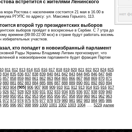
остова встретится с жителями Ленинского
а мэра Ростова с населением состоится 21 мая в 16.00 в
никума РГУПС по адресу: ул. Максима Горького, 113.
тоится второй тур президентских выборов
дентских выборов пройдет в воскресенье в Сербии. С 7 утра до
ому времени (09:00-22:00 мск) в стране будут работать восемь
ч избирательных участков.
азал, кто попадет в новоизбранный парламент
ховной Рады Украины Владимир Литвин прогнозирует, что
вленной в новоизбранном парламенте будет фракция Партии
10
811
812
813
814
815
816
817
818
819
820
821
822
823
824
825
3
834
835
836
837
838
839
840
841
842
843
844
845
846
847
848
6
857
858
859
860
861
862
863
864
865
866
867
868
869
870
871
9
880
881
882
883
884
885
886
887
888
889
890
891
892
893
894
2
903
904
[905]
906
907
908
909
910
911
912
913
914
915
916
917
5
926
927
928
929
930
931
932
933
934
935
936
937
938
939
940
8
949
950
951
952
953
954
955
956
957
958
959
960
961
962
963
1
972
973
974
975
976
977
978
979
980
981
982
983
984
985
986
4
995
996
997
998
999
1000
1001
1002
1003
1004
.....
5229
далее