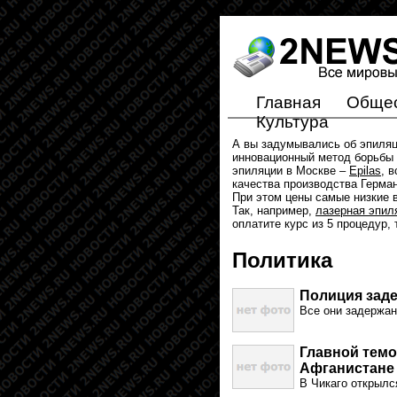
Главная
Обще
Культура
А вы задумывались об эпиля
инновационный метод борьбы 
эпиляции в Москве –
Epilas
, 
качества производства Герма
При этом цены самые низкие в
Так, например,
лазерная эпил
оплатите курс из 5 процедур,
Политика
Полиция заде
Все они задержа
Главной темо
Афганистане
В Чикаго открылс