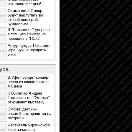
осталось 500 дней
Симмондс и Стюарт
будут выступать во
второй немецкой
бундеслиге
В "Барселоне" уверены
в том, что Неймар не
перейдёт в "ПСЖ"
Артур Кулда: Пока идет
игра, нужно набирать
очки
ура
В Уфе пройдет концерт
песен из кинофильмов
ХХ века
К 80-летию Андрея
Тарковского в "Этажах"
открывают выставку
Омский детский
ансамбль отправится на
гастроли
Фестиваль украинского
кино начался в