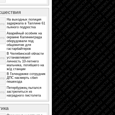
сшествия
На выходных полиция
задержала в Таллине 61
пьяного подростка
Аварийный особняк на
окраине Калининграда
оборудовали под
общежитие для
гастарбайтеров
В Челябинской области
устанавливают
личность 10-летнего
мальчика, погибшего на
ж/д станции
В Геленджике сотрудник
ДПС насмерть сбил
пешехода
Петербуржец пытался
застрелиться из
наградного пистолета
тика