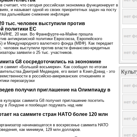
 считает, что сегодня российская экономика функционирует в
иях, и называет одной из своих приоритетных задач на посту
ства дальнейшее снижение инфляции
20 тыс. человек выступили против
й политики ЕС
ЙНЕ, 20 мая. Во Франкфурте-на-Майне прошла
тив антикризисной политики Евросоюза, Европейского
) и Международного валютного фонда (МВФ). Как передает
с. человек выступили против власти финансово-кредитных
изаторы заявили о 25 тыс. участников.
ммита G8 сосредоточились на экономике
я саммит «Большой восьмерки». Как сообщил по итогам
Культ
авительства Дмитрий Медведев, его визит в Кэмп-Дэвид - это
еемственности в российско-американских отношениях и
тики перезагрузки
ведев получил приглашение на Олимпиаду в
в кулуарах саммита G8 получил приглашение посетить
у в Лондоне и пообещал подумать над ним
отает на саммите стран НАТО более 120 млн
-организатор начинающегося в воскресенье саммита НАТО
роведения, как минимум, 129 млн долларов.