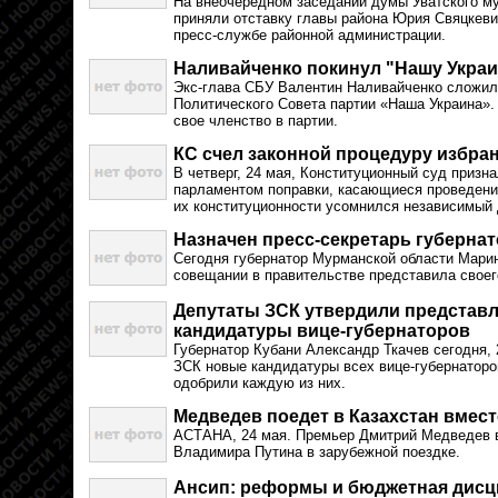
На внеочередном заседании думы Уватского м
приняли отставку главы района Юрия Свяцкев
пресс-службе районной администрации.
Наливайченко покинул "Нашу Украи
Экс-глава СБУ Валентин Наливайченко сложи
Политического Совета партии «Наша Украина».
свое членство в партии.
КС счел законной процедуру избра
В четверг, 24 мая, Конституционный суд призн
парламентом поправки, касающиеся проведени
их конституционности усомнился независимый 
Назначен пресс-секретарь губерна
Сегодня губернатор Мурманской области Марин
совещании в правительстве представила своег
Депутаты ЗСК утвердили представ
кандидатуры вице-губернаторов
Губернатор Кубани Александр Ткачев сегодня,
ЗСК новые кандидатуры всех вице-губернаторо
одобрили каждую из них.
Медведев поедет в Казахстан вмес
АСТАНА, 24 мая. Премьер Дмитрий Медведев в
Владимира Путина в зарубежной поездке.
Ансип: реформы и бюджетная дисц