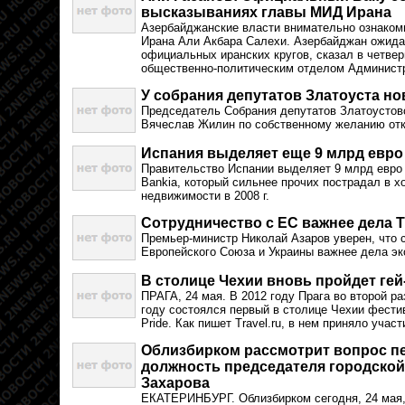
высказываниях главы МИД Ирана
Азербайджанские власти внимательно ознаком
Ирана Али Акбара Салехи. Азербайджан ожида
официальных иранских кругов, сказал в четве
общественно-политическим отделом Администр
У собрания депутатов Златоуста н
Председатель Собрания депутатов Златоустовс
Вячеслав Жилин по собственному желанию отка
Испания выделяет еще 9 млрд евро 
Правительство Испании выделяет 9 млрд евро 
Bankia, который сильнее прочих пострадал в х
недвижимости в 2008 г.
Сотрудничество с ЕС важнее дела 
Премьер-министр Николай Азаров уверен, что 
Европейского Союза и Украины важнее дела э
В столице Чехии вновь пройдет гей
ПРАГА, 24 мая. В 2012 году Прага во второй р
году состоялся первый в столице Чехии фести
Pride. Как пишет Travel.ru, в нем приняло участ
Облизбирком рассмотрит вопрос п
должность председателя городско
Захарова
ЕКАТЕРИНБУРГ. Облизбирком сегодня, 24 мая,