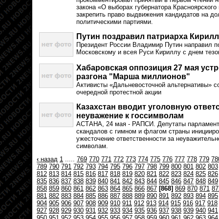
закона «О выборах губернатора Красноярского
закрепить право выдвижения кандидатов на до
политическими партиями.
Путин поздравил патриарха Кирилл
Президент России Владимир Путин направил п
Московскому и всея Руси Кириллу с днем тезо
Хабаровская оппозиция 27 мая устр
разгона "Марша миллионов"
Активисты «Дальневосточной альтернативы» со
очередной протестной акции
Казахстан вводит уголовную ответ
неуважение к госсимволам
АСТАНА, 24 мая - РАПСИ. Депутаты парламент
скандалов с гимном и флагом страны инициир
ужесточение ответственности за неуважительн
символам.
‹
назад
1
.....
769
770
771
772
773
774
775
776
777
778
779
78
789
790
791
792
793
794
795
796
797
798
799
800
801
802
803
812
813
814
815
816
817
818
819
820
821
822
823
824
825
826
835
836
837
838
839
840
841
842
843
844
845
846
847
848
849
858
859
860
861
862
863
864
865
866
867
[868]
869
870
871
87
881
882
883
884
885
886
887
888
889
890
891
892
893
894
895
904
905
906
907
908
909
910
911
912
913
914
915
916
917
918
927
928
929
930
931
932
933
934
935
936
937
938
939
940
941
950
951
952
953
954
955
956
957
958
959
960
961
962
963
964