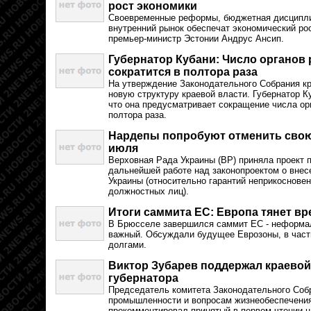
рост экономики
Своевременные реформы, бюджетная дисципл
внутренний рынок обеспечат экономический ро
премьер-министр Эстонии Андрус Ансип.
Губернатор Кубани: Число органов
сократится в полтора раза
На утверждение Законодательного Собрания кр
новую структуру краевой власти. Губернатор К
что она предусматривает сокращение числа ор
полтора раза.
Нардепы попробуют отменить свою
июля
Верховная Рада Украины (ВР) приняла проект 
дальнейшей работе над законопроектом о внес
Украины (относительно гарантий неприкоснове
должностных лиц).
Итоги саммита ЕС: Европа тянет вр
В Брюсселе завершился саммит ЕС - неформал
важный. Обсуждали будущее Еврозоны, в частн
долгами.
Виктор Зубарев поддержал краевой
губернатора
Председатель комитета Законодательного Собр
промышленности и вопросам жизнеобеспечения
прокомментировал принятый в первом чтении н