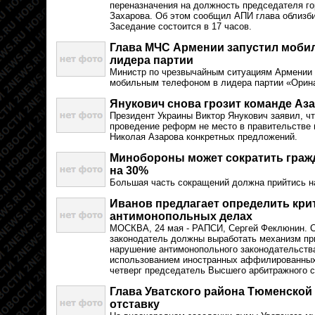
переназначения на должность председателя г
Захарова. Об этом сообщил АПИ глава облиз
Заседание состоится в 17 часов.
Глава МЧС Армении запустил моби
лидера партии
Министр по чрезвычайным ситуациям Армении 
мобильным телефоном в лидера партии «Орина
Янукович снова грозит команде Аз
Президент Украины Виктор Янукович заявил, ч
проведение реформ не место в правительстве 
Николая Азарова конкретных предложений.
Минобороны может сократить граж
на 30%
Большая часть сокращений должна прийтись н
Иванов предлагает определить кри
антимонопольных делах
МОСКВА, 24 мая - РАПСИ, Сергей Феклюнин. С
законодатель должны выработать механизм при
нарушение антимонопольного законодательств
использованием иностранных аффилированных 
четверг председатель Высшего арбитражного с
Глава Уватского района Тюменской
отставку