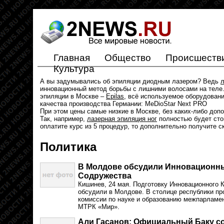
Главная
Общество
Происшеств
Культура
А вы задумывались об эпиляции диодным лазером? Ведь
л
инновационный метод борьбы с лишними волосами на теле.
эпиляции в Москве –
Epilas
, всё используемое оборудован
качества производства Германии: MeDioStar Next PRO
При этом цены самые низкие в Москве, без каких-либо доп
Так, например,
лазерная эпиляция ног
полностью будет стои
оплатите курс из 5 процедур, то дополнительно получите с
Политика
В Молдове обсудили Инновационны
Содружества
Кишинев, 24 мая. Подготовку Инновационного 
обсудили в Молдове. В столице республики пр
комиссии по науке и образованию межпарламен
МТРК «Мир».
Али Гасанов: Официальный Баку со