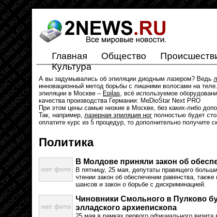
Главная
Общество
Происшеств
Культура
А вы задумывались об эпиляции диодным лазером? Ведь
л
инновационный метод борьбы с лишними волосами на теле.
эпиляции в Москве –
Epilas
, всё используемое оборудован
качества производства Германии: MeDioStar Next PRO
При этом цены самые низкие в Москве, без каких-либо доп
Так, например,
лазерная эпиляция ног
полностью будет стои
оплатите курс из 5 процедур, то дополнительно получите с
Политика
В Молдове приняли закон об обесп
В пятницу, 25 мая, депутаты правящего больш
чтении закон об обеспечении равенства, также 
шансов и закон о борьбе с дискриминацией.
Чиновники Смольного в Пулково бу
элладского архиепископа
25 мая в рамках первого официального визита 