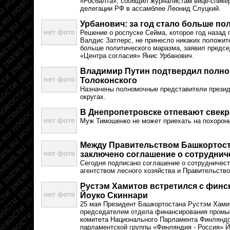
«Росбалта», сообщил журналистам вице-спике
делегации РФ в ассамблее Леонид Слуцкий.
Урбанович: за год стало больше по
Решение о роспуске Сейма, которое год назад 
Валдис Затлерс, не принесло никаких положит
больше политического маразма, заявил предс
«Центра согласия» Янис Урбанович.
Владимир Путин подтвердил полно
Толоконского
Назначены полномочные представители прези
округах.
В Днепропетровске отпевают свек
Муж Тимошенко не может приехать на похороны
Между Правительством Башкортост
заключено соглашение о сотруднич
Сегодня подписано соглашение о сотрудниче
агентством лесного хозяйства и Правительств
Рустэм Хамитов встретился с фин
Йоуко Скиннари
25 мая Президент Башкортостана Рустэм Хами
председателем отдела финансирования промы
комитета Национального Парламента Финляндс
парламентской группы «Финляндия - Россия» 