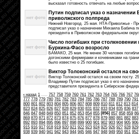
высказал готовность отвечать на любые вопро
Путин подписал указ о назначении 
приволжского полпреда
Нижний Новгород. 25 мая. НТА-Приволжье - П
подписал указ о назначении Михаила Бабича 
президента в Приволжском федеральном округ
Число погибших при столкновении 
Буркина-Фасо возросло
БАМАКО, 25 мая. Не менее 30 человек погибли
догонскими фермерами и кочевниками на грани
было известно о 25 погибших.
Виктор Толоконский остался на сво
Виктор Толоконский остался на своем посту. 2
Владимир Путин подписал указ о его назначен
представителя президента в Сибирском федер
‹
назад
1
.....
757
758
759
760
761
762
763
764
765
766
767
76
777
778
779
780
781
782
783
784
785
786
787
788
789
790
791
800
801
802
803
804
805
806
807
808
809
810
811
812
813
814
823
824
825
826
827
828
829
830
831
832
833
834
835
836
837
846
847
848
849
850
851
852
853
854
855
[856]
857
858
859
86
869
870
871
872
873
874
875
876
877
878
879
880
881
882
883
892
893
894
895
896
897
898
899
900
901
902
903
904
905
906
915
916
917
918
919
920
921
922
923
924
925
926
927
928
929
938
939
940
941
942
943
944
945
946
947
948
949
950
951
952