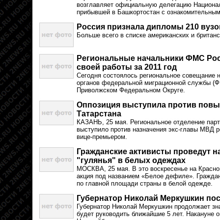
возглавляет официальную делегацию Национа
прибывшей в Башкортостан с ознакомительным
Россия признала дипломы 210 вузов
Больше всего в списке американских и британс
Региональные начальники ФМС Рос
своей работы за 2011 год
Сегодня состоялось региональное совещание 
органов федеральной миграционной службы (Ф
Приволжском Федеральном Округе.
Оппозиция выступила против повы
Татарстана
КАЗАНЬ, 25 мая. Региональное отделение парт
выступило против назначения экс-главы МВД 
вице-премьером.
Гражданские активисты проведут н
"гулянья" в белых одеждах
МОСКВА, 25 мая. В это воскресенье на Красн
акция под названием «Белое дефиле». Гражда
по главной площади страны в белой одежде.
Губернатор Николай Меркушкин по
Губернатор Николай Меркушкин продолжает зна
будет руководить ближайшие 5 лет. Накануне о