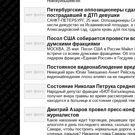
Новокуйбышевске.
Петербургские оппозиционеры сдал
пострадавшей в ДТП девушки
САНКТ-ПЕТЕРБУРГ, 25 мая. Оппозиционеры Сев
несли дежурство на Исаакиевской площади, а 
Александровский сад, сдали кровь для постр
Посол США собирается провести вс
думскими фракциями
МОСКВА, 25 мая. Посол США в России Майкл 
встречи со всеми думскими фракциями. Об это
лидером фракции «Единая Россия» в Госдуме
Постоянное видеонаблюдение вре
Немецкий врач Юлии Тимошенко Аннет Рейсхау
видеонаблюдение плохо влияет на ее пациентк
Состояние Николая Петрука средней
Народный депутат фракции «БЮТ-Батькiвщина»
получил вчера травмы во время рассмотрения 
находится в больнице в состоянии средней тяж
Дмитрий Азаров провел пресс-кон
журналистов
Какое наказание ждет торговцев, решивших пр
алкоголя в день последнего звонка, сколько в
Самаре, чтобы построить нормальные дороги, к
уличных ларьков? Накануне глава Самары про