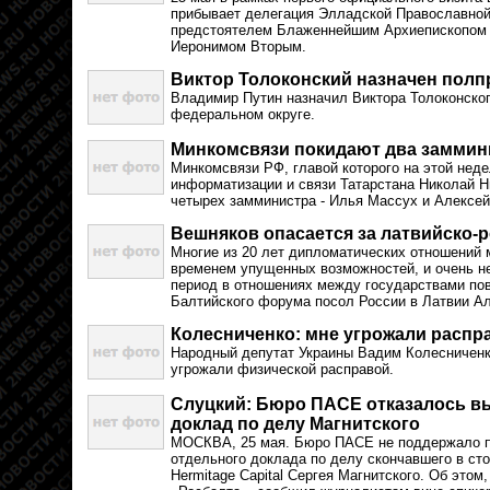
прибывает делегация Элладской Православной 
предстоятелем Блаженнейшим Архиепископом
Иеронимом Вторым.
Виктор Толоконский назначен полп
Владимир Путин назначил Виктора Толоконско
федеральном округе.
Минкомсвязи покидают два заммин
Минкомсвязи РФ, главой которого на этой неде
информатизации и связи Татарстана Николай Н
четырех замминистра - Илья Массух и Алексе
Вешняков опасается за латвийско-
Многие из 20 лет дипломатических отношений 
временем упущенных возможностей, и очень не
период в отношениях между государствами пов
Балтийского форума посол России в Латвии А
Колесниченко: мне угрожали распр
Народный депутат Украины Вадим Колесниченко
угрожали физической расправой.
Слуцкий: Бюро ПАСЕ отказалось в
доклад по делу Магнитского
МОСКВА, 25 мая. Бюро ПАСЕ не поддержало п
отдельного доклада по делу скончавшего в с
Hermitage Capital Сергея Магнитского. Об этом