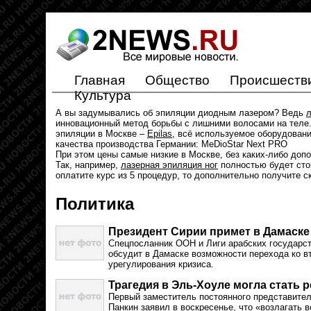
Главная
Общество
Происшеств
Культура
А вы задумывались об эпиляции диодным лазером? Ведь
л
инновационный метод борьбы с лишними волосами на теле.
эпиляции в Москве –
Epilas
, всё используемое оборудован
качества производства Германии: MeDioStar Next PRO
При этом цены самые низкие в Москве, без каких-либо доп
Так, например,
лазерная эпиляция ног
полностью будет стои
оплатите курс из 5 процедур, то дополнительно получите с
Политика
Президент Сирии примет в Дамаск
Спецпосланник ООН и Лиги арабских государс
обсудит в Дамаске возможности перехода ко в
урегулирования кризиса.
Трагедия в Эль-Хоуле могла стать 
Первый заместитель постоянного представите
Панкин заявил в воскресенье, что «возлагать 