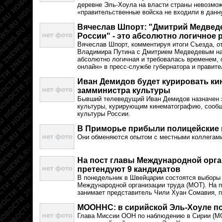
деревне Эль-Хоула на власти страны невозмож
«правительственные войска не входили в дан
Вячеслав Шпорт: "Дмитрий Медведе
России" - это абсолютно логичное 
Вячеслав Шпорт, комментируя итоги Съезда, от
Владимира Путина с Дмитрием Медведевым на
абсолютно логичная и требовалась временем,
онлайн» в пресс-службе губернатора и правите
Иван Демидов будет курировать ки
замминистра культуры
Бывший телеведущий Иван Демидов назначен 
культуры, курирующим кинематографию, сообщ
культуры России.
В Приморье прибыли полицейские и
Они обменяются опытом с местными коллегам
На пост главы Международной орга
претендуют 9 кандидатов
В понедельник в Швейцарии состоятся выборы 
Международной организации труда (МОТ). На п
занимает представитель Чили Хуан Сомавия, п
МООННС: в сирийской Эль-Хоуле по
Глава Миссии ООН по наблюдению в Сирии (М