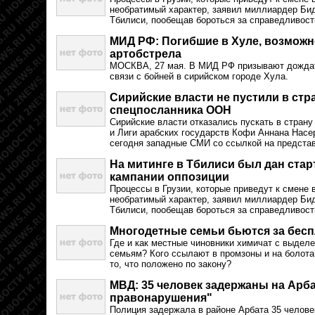
необратимый характер, заявил миллиардер Би
Тбилиси, пообещав бороться за справедливост
МИД РФ: Погибшие в Хуле, возможн
артобстрела
МОСКВА, 27 мая. В МИД РФ призывают дожда
связи с бойней в сирийском городе Хула.
Сирийские власти не пустили в ст
спецпосланника ООН
Сирийские власти отказались пускать в стра
и Лиги арабских государств Кофи Аннана Насе
сегодня западные СМИ со ссылкой на представ
На митинге в Тбилиси был дан ста
кампании оппозиции
Процессы в Грузии, которые приведут к смене 
необратимый характер, заявил миллиардер Би
Тбилиси, пообещав бороться за справедливост
Многодетные семьи бьются за бес
Где и как местные чиновники химичат с выде
семьям? Кого ссылают в промзоны и на болота,
то, что положено по закону?
МВД: 35 человек задержаны на Арба
правонарушения"
Полиция задержала в районе Арбата 35 челов