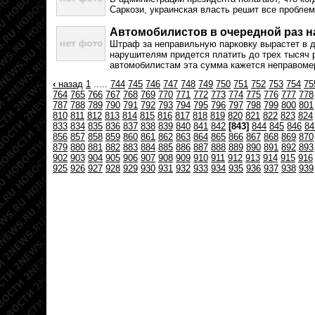
Саркози, украинская власть решит все проблем
Автомобилистов в очередной раз н
Штраф за неправильную парковку вырастет в д
нарушителям придется платить до трех тысяч 
автомобилистам эта сумма кажется неправоме
‹
назад
1
.....
744
745
746
747
748
749
750
751
752
753
754
75
764
765
766
767
768
769
770
771
772
773
774
775
776
777
778
787
788
789
790
791
792
793
794
795
796
797
798
799
800
801
810
811
812
813
814
815
816
817
818
819
820
821
822
823
824
833
834
835
836
837
838
839
840
841
842
[843]
844
845
846
84
856
857
858
859
860
861
862
863
864
865
866
867
868
869
870
879
880
881
882
883
884
885
886
887
888
889
890
891
892
893
902
903
904
905
906
907
908
909
910
911
912
913
914
915
916
925
926
927
928
929
930
931
932
933
934
935
936
937
938
939