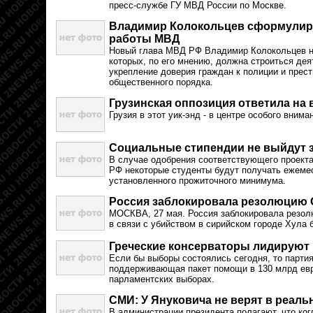
пресс-службе ГУ МВД России по Москве.
Владимир Колокольцев сформулир
работы МВД
Новый глава МВД РФ Владимир Колокольцев н
которых, по его мнению, должна строиться де
укрепление доверия граждан к полиции и прес
общественного порядка.
Грузинская оппозиция ответила на
Грузия в этот уик-энд - в центре особого внима
Социальные стипендии не выйдут з
В случае одобрения соответствующего проект
РФ некоторые студенты будут получать ежеме
установленного прожиточного минимума.
Россия заблокировала резолюцию 
МОСКВА, 27 мая. Россия заблокировала резо
в связи с убийством в сирийском городе Хула 
Греческие консерваторы лидируют 
Если бы выборы состоялись сегодня, то парти
поддерживающая пакет помощи в 130 млрд евр
парламентских выборах.
СМИ: У Януковича не верят в реаль
В администрации президента полагают, что ког