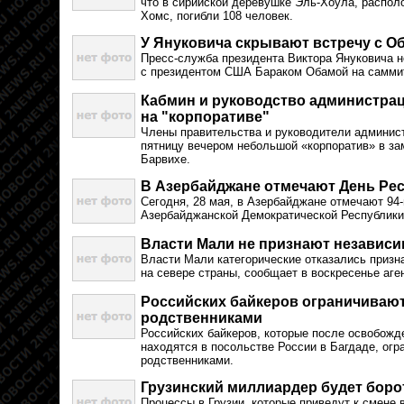
что в сирийской деревушке Эль-Хоула, распол
Хомс, погибли 108 человек.
У Януковича скрывают встречу с О
Пресс-служба президента Виктора Януковича н
с президентом США Бараком Обамой на саммит
Кабмин и руководство администра
на "корпоративе"
Члены правительства и руководители админис
пятницу вечером небольшой «корпоратив» в з
Барвихе.
В Азербайджане отмечают День Ре
Сегодня, 28 мая, в Азербайджане отмечают 94
Азербайджанской Демократической Республики
Власти Мали не признают независи
Власти Мали категорические отказались призн
на севере страны, сообщает в воскресенье аге
Российских байкеров ограничивают
родственниками
Российских байкеров, которые после освобожд
находятся в посольстве России в Багдаде, огр
родственниками.
Грузинский миллиардер будет боро
Процессы в Грузии, которые приведут к смене 