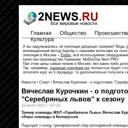
Главная
Общество
Происшеств
Культура
А вы задумывались об эпиляции диодным лазером? Ведь
л
инновационный метод борьбы с лишними волосами на теле.
эпиляции в Москве –
Epilas
, всё используемое оборудован
качества производства Германии: MeDioStar Next PRO
При этом цены самые низкие в Москве, без каких-либо доп
Так, например,
лазерная эпиляция ног
полностью будет стои
оплатите курс из 5 процедур, то дополнительно получите с
Новости
›
Спорт
›
Вячеслав Курочкин - о подготовке "Серебр
Вячеслав Курочкин - о подгот
"Серебряных львов" к сезону
22 июля 2012 г.
(10:02)
Тренер команды МХЛ «Серебряные Львы» Вячеслав Куро
сборы команды в Белоруссии.
Подходит к концу тренировочный сбор молодёжной команды