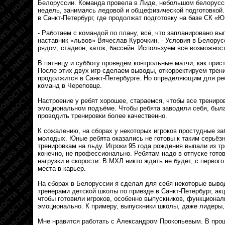
Белоруссии. Команда провела в Лиде, небольшом белорусс
недель, занимаясь ледовой и общефизической подготовкой
в Санкт-Петербург, где продолжат подготовку на базе СК «
- Работаем с командой по плану, всё, что запланировано вы
наставник «львов» Вячеслав Курочкин. - Условия в Белорус
рядом, стадион, каток, бассейн. Используем все возможност
В пятницу и субботу проведём контрольные матчи, как прис
После этих двух игр сделаем выводы, откорректируем трен
продолжится в Санкт-Петербурге. Но определяющим для ре
команд в Череповце.
Настроение у ребят хорошее, стараемся, чтобы все трениро
эмоциональном подъёме. Чтобы ребята заводили себя, была
проводить тренировки более качественно.
К сожалению, на сборах у некоторых игроков простудные за
молодых. Юные ребята оказались не готовы к таким серьёз
тренировкам на льду. Игроки 95 года рождения выпали из тр
конечно, не профессионально. Ребятам надо в отпуске готов
нагрузки и скорости. В МХЛ никто ждать не будет, с первого
места в карьер.
На сборах в Белоруссии я сделал для себя некоторые выво
тренерами детской школы по приезде в Санкт-Петербург, акц
чтобы готовили игроков, особенно выпускников, функционал
эмоционально. К примеру, выпускники школы, даже лидеры,
Мне нравится работать с Александром Прокопьевым. В про