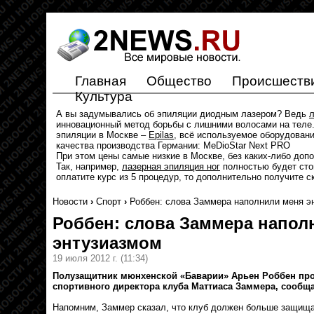
Главная
Общество
Происшеств
Культура
А вы задумывались об эпиляции диодным лазером? Ведь
л
инновационный метод борьбы с лишними волосами на теле.
эпиляции в Москве –
Epilas
, всё используемое оборудован
качества производства Германии: MeDioStar Next PRO
При этом цены самые низкие в Москве, без каких-либо доп
Так, например,
лазерная эпиляция ног
полностью будет стои
оплатите курс из 5 процедур, то дополнительно получите с
Новости
›
Спорт
›
Роббен: слова Заммера наполнили меня э
Роббен: слова Заммера напол
энтузиазмом
19 июля 2012 г.
(11:34)
Полузащитник мюнхенской «Баварии» Арьен Роббен пр
спортивного директора клуба Маттиаса Заммера, сообща
Напомним, Заммер сказал, что клуб должен больше защища