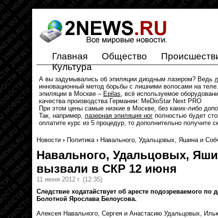
Главная
Общество
Происшеств
Культура
А вы задумывались об эпиляции диодным лазером? Ведь
л
инновационный метод борьбы с лишними волосами на теле.
эпиляции в Москве –
Epilas
, всё используемое оборудован
качества производства Германии: MeDioStar Next PRO
При этом цены самые низкие в Москве, без каких-либо доп
Так, например,
лазерная эпиляция ног
полностью будет стои
оплатите курс из 5 процедур, то дополнительно получите с
Новости
›
Политика
›
Навального, Удальцовых, Яшина и Соб
Навального, Удальцовых, Яши
вызвали в СКР 12 июня
11 июня 2012 г.
(12:35)
Следствие ходатайствует об аресте подозреваемого по д
Болотной Ярослава Белоусова.
Алексея Навального, Сергея и Анастасию Удальцовых, Иль