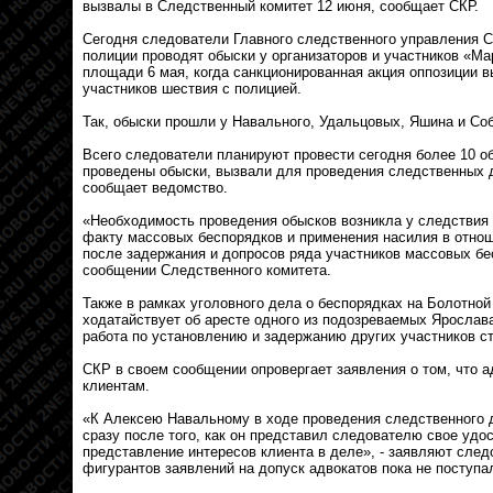
вызвалы в Следственный комитет 12 июня, сообщает СКР.
Сегодня следователи Главного следственного управления С
полиции проводят обыски у организаторов и участников «М
площади 6 мая, когда санкционированная акция оппозиции 
участников шествия с полицией.
Так, обыски прошли у Навального, Удальцовых, Яшина и Соб
Всего следователи планируют провести сегодня более 10 об
проведены обыски, вызвали для проведения следственных 
сообщает ведомство.
«Необходимость проведения обысков возникла у следствия 
факту массовых беспорядков и применения насилия в отно
после задержания и допросов ряда участников массовых бес
сообщении Следственного комитета.
Также в рамках уголовного дела о беспорядках на Болотно
ходатайствует об аресте одного из подозреваемых Ярослав
работа по установлению и задержанию других участников с
СКР в своем сообщении опровергает заявления о том, что а
клиентам.
«К Алексею Навальному в ходе проведения следственного 
сразу после того, как он представил следователю свое удо
представление интересов клиента в деле», - заявляют следо
фигурантов заявлений на допуск адвокатов пока не поступа