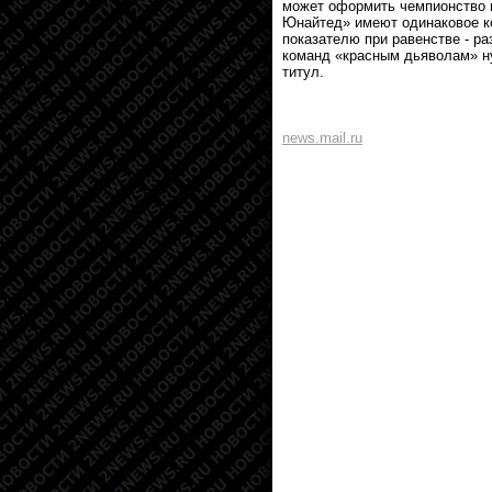
может оформить чемпионство в
Юнайтед» имеют одинаковое ко
показателю при равенстве - р
команд «красным дьяволам» ну
титул.
news.mail.ru