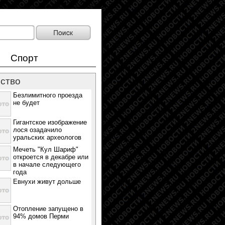
Спорт
ство
Безлимитного проезда
не будет
Гигантское изображение
лося озадачило
уральских археологов
Мечеть "Кул Шариф"
откроется в декабре или
в начале следующего
года
Евнухи живут дольше
Отопление запущено в
94% домов Перми