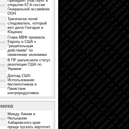
Президент участвует в
открытии 67-й сессии
Генеральной ассамблеи
ООН
Трагически погиб
следователь, который
вел дела Гонгадзе и
Ющенко
Глава МВФ призвала
Европу и США к
"решительным
действиям" по
оживлению экономики
В ПР разъяснили статус
резолюции США по
Украине
Доклад США:
Использование
беспилотников в
Пакистане
контрпродуктивно
омика
Между Аяном и
Нельканом
Хабаровского края
проще пускать вертолет,