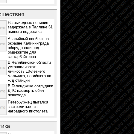
сшествия
На выходных полиция
задержала в Таллине 61
пьяного подростка
Аварийный особняк на
окраине Калининграда
оборудовали под
общежитие для
гастарбайтеров
В Челябинской области
устанавливают
личность 10-летнего
мальчика, погибшего на
ж/д станции
В Геленджике сотрудник
ДПС насмерть сбил
пешехода
Петербуржец пытался
застрелиться из
наградного пистолета
тика