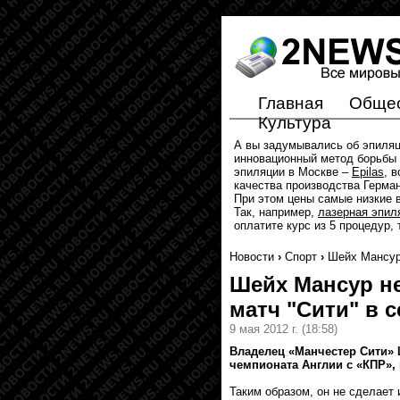
Главная
Обще
Культура
А вы задумывались об эпиля
инновационный метод борьбы 
эпиляции в Москве –
Epilas
, 
качества производства Герма
При этом цены самые низкие в
Так, например,
лазерная эпил
оплатите курс из 5 процедур,
Новости
›
Спорт
›
Шейх Мансур 
Шейх Мансур н
матч "Сити" в с
9 мая 2012 г.
(18:58)
Владелец «Манчестер Сити» 
чемпионата Англии с «КПР», 
Таким образом, он не сделает