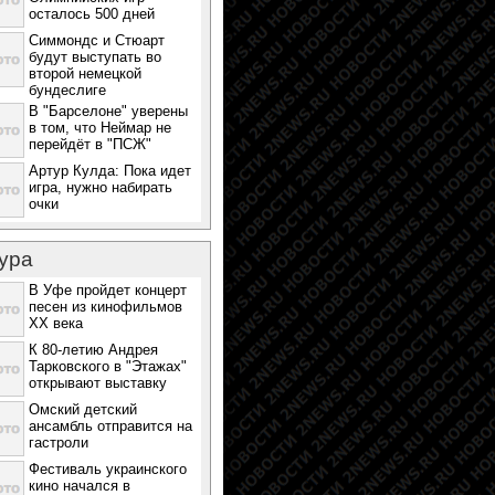
осталось 500 дней
Симмондс и Стюарт
будут выступать во
второй немецкой
бундеслиге
В "Барселоне" уверены
в том, что Неймар не
перейдёт в "ПСЖ"
Артур Кулда: Пока идет
игра, нужно набирать
очки
ура
В Уфе пройдет концерт
песен из кинофильмов
ХХ века
К 80-летию Андрея
Тарковского в "Этажах"
открывают выставку
Омский детский
ансамбль отправится на
гастроли
Фестиваль украинского
кино начался в