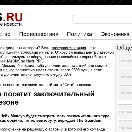
ство
Происшествия
Политика
Экономика
Обще
ции диодным лазером? Ведь
лазерная эпиляция
– это
с лишними волосами на теле. Открылся новый центр лазерной
всё используемое оборудование высочайшего европейского
нии: MeDioStar Next PRO
 Москве, без каких-либо дополнительных акций или скидок.
яция ног
полностью будет стоить всего 2500 руб., а если
 то дополнительно получите скидку 30%.
не посетит заключительный матч "Сити" в сезоне
е посетит заключительный
езоне
Шейх Мансур будет смотреть матч заключительного тура
как обычно, по телевизору, утверждает The Guardian.
 исключение на решающую встречу, в которой его команда