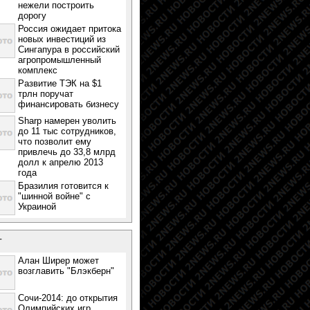
нежели построить
дорогу
Россия ожидает притока
новых инвестиций из
Сингапура в российский
агропромышленный
комплекс
Развитие ТЭК на $1
трлн поручат
финансировать бизнесу
Sharp намерен уволить
до 11 тыс сотрудников,
что позволит ему
привлечь до 33,8 млрд
долл к апрелю 2013
года
Бразилия готовится к
"шинной войне" с
Украиной
т
Алан Ширер может
возглавить "Блэкберн"
Сочи-2014: до открытия
Олимпийских игр