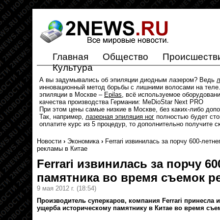
Главная
Общество
Происшеств
Культура
А вы задумывались об эпиляции диодным лазером? Ведь
л
инновационный метод борьбы с лишними волосами на теле.
эпиляции в Москве –
Epilas
, всё используемое оборудован
качества производства Германии: MeDioStar Next PRO
При этом цены самые низкие в Москве, без каких-либо доп
Так, например,
лазерная эпиляция ног
полностью будет стои
оплатите курс из 5 процедур, то дополнительно получите с
Новости
›
Экономика
›
Ferrari извинилась за порчу 600-летн
рекламы в Китае
Ferrari извинилась за порчу 60
памятника во время съемок р
9 мая 2012 г.
(18:54)
Производитель суперкаров, компания Ferrari принесла 
ущерба историческому памятнику в Китае во время съе