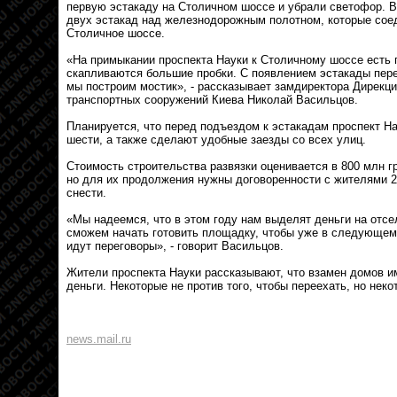
первую эстакаду на Столичном шоссе и убрали светофор. В
двух эстакад над железнодорожным полотном, которые соед
Столичное шоссе.
«На примыкании проспекта Науки к Столичному шоссе есть п
скапливаются большие пробки. С появлением эстакады пере
мы построим мостик», - рассказывает замдиректора Дирекц
транспортных сооружений Киева Николай Васильцов.
Планируется, что перед подъездом к эстакадам проспект На
шести, а также сделают удобные заезды со всех улиц.
Стоимость строительства развязки оценивается в 800 млн г
но для их продолжения нужны договоренности с жителями 
снести.
«Мы надеемся, что в этом году нам выделят деньги на отсе
сможем начать готовить площадку, чтобы уже в следующем
идут переговоры», - говорит Васильцов.
Жители проспекта Науки рассказывают, что взамен домов и
деньги. Некоторые не против того, чтобы переехать, но неко
news.mail.ru