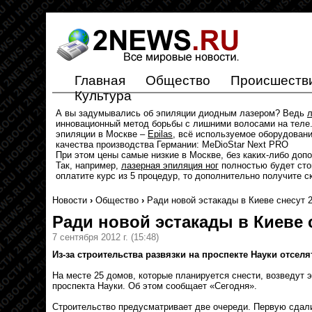
Главная
Общество
Происшеств
Культура
А вы задумывались об эпиляции диодным лазером? Ведь
л
инновационный метод борьбы с лишними волосами на теле.
эпиляции в Москве –
Epilas
, всё используемое оборудован
качества производства Германии: MeDioStar Next PRO
При этом цены самые низкие в Москве, без каких-либо доп
Так, например,
лазерная эпиляция ног
полностью будет стои
оплатите курс из 5 процедур, то дополнительно получите с
Новости
›
Общество
›
Ради новой эстакады в Киеве снесут 
Ради новой эстакады в Киеве 
7 сентября 2012 г.
(15:48)
Из-за строительства развязки на проспекте Науки отселя
На месте 25 домов, которые планируется снести, возведут 
проспекта Науки. Об этом сообщает «Сегодня».
Строительство предусматривает две очереди. Первую сдали