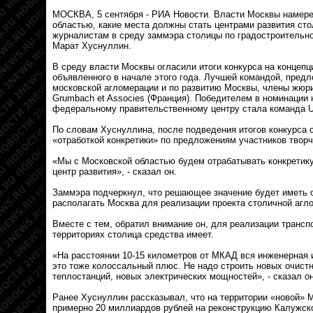
МОСКВА, 5 сентября - РИА Новости. Власти Москвы намере
областью, какие места должны стать центрами развития ст
журналистам в среду заммэра столицы по градостроительно
Марат Хуснуллин.
В среду власти Москвы огласили итоги конкурса на концеп
объявленного в начале этого года. Лучшей командой, пред
московской агломерации и по развитию Москвы, члены жюри
Grumbach et Associes (Франция). Победителем в номинации
федеральному правительственному центру стала команда Ur
По словам Хуснуллина, после подведения итогов конкурса 
«отработкой конкретики» по предложениям участников творч
«Мы с Московской областью будем отрабатывать конкретику
центр развития», - сказал он.
Заммэра подчеркнул, что решающее значение будет иметь 
располагать Москва для реализации проекта столичной агл
Вместе с тем, обратил внимание он, для реализации трансп
территориях столица средства имеет.
«На расстоянии 10-15 километров от МКАД вся инженерная 
это тоже колоссальный плюс. Не надо строить новых очист
теплостанций, новых электрических мощностей», - сказал он
Ранее Хуснуллин рассказывал, что на территории «новой» 
примерно 20 миллиардов рублей на реконструкцию Калужско