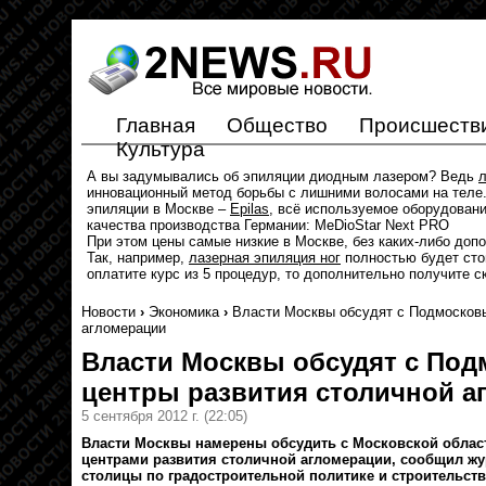
Главная
Общество
Происшеств
Культура
А вы задумывались об эпиляции диодным лазером? Ведь
л
инновационный метод борьбы с лишними волосами на теле.
эпиляции в Москве –
Epilas
, всё используемое оборудован
качества производства Германии: MeDioStar Next PRO
При этом цены самые низкие в Москве, без каких-либо доп
Так, например,
лазерная эпиляция ног
полностью будет стои
оплатите курс из 5 процедур, то дополнительно получите с
Новости
›
Экономика
›
Власти Москвы обсудят с Подмосковь
агломерации
Власти Москвы обсудят с По
центры развития столичной а
5 сентября 2012 г.
(22:05)
Власти Москвы намерены обсудить с Московской област
центрами развития столичной агломерации, сообщил жу
столицы по градостроительной политике и строительств