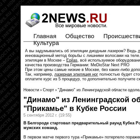
Главная
Общество
Происшеств
Культура
А вы задумывались об эпиляции диодным лазером? Ведь
л
инновационный метод борьбы с лишними волосами на теле.
эпиляции в Москве –
Epilas
, всё используемое оборудован
качества производства Германии: MeDioStar Next PRO
При этом цены самые низкие в Москве, без каких-либо доп
Так, например,
лазерная эпиляция ног
полностью будет стои
оплатите курс из 5 процедур, то дополнительно получите с
Новости
›
Спорт
›
"Динамо" из Ленинградской области одоле
"Динамо" из Ленинградской о
"Прикамье" в Кубке России
5 сентября 2012 г.
(19:55)
В Белгороде стартовал предварительный раунд Кубка Р
мужских команд.
В первом матче первого тура «Прикамье» потерпело пораже