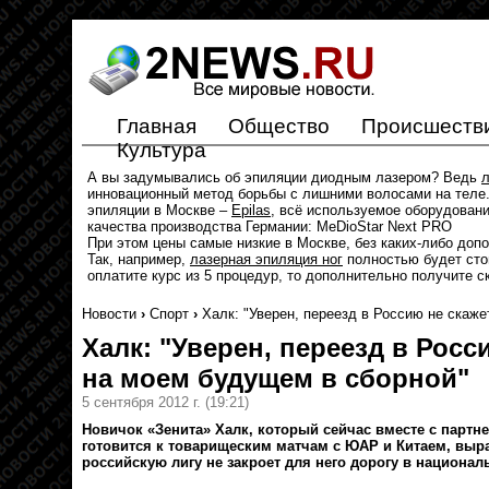
Главная
Общество
Происшеств
Культура
А вы задумывались об эпиляции диодным лазером? Ведь
л
инновационный метод борьбы с лишними волосами на теле.
эпиляции в Москве –
Epilas
, всё используемое оборудован
качества производства Германии: MeDioStar Next PRO
При этом цены самые низкие в Москве, без каких-либо доп
Так, например,
лазерная эпиляция ног
полностью будет стои
оплатите курс из 5 процедур, то дополнительно получите с
Новости
›
Спорт
›
Халк: "Уверен, переезд в Россию не скаж
Халк: "Уверен, переезд в Росс
на моем будущем в сборной"
5 сентября 2012 г.
(19:21)
Новичок «Зенита» Халк, который сейчас вместе с партн
готовится к товарищеским матчам с ЮАР и Китаем, выра
российскую лигу не закроет для него дорогу в национал