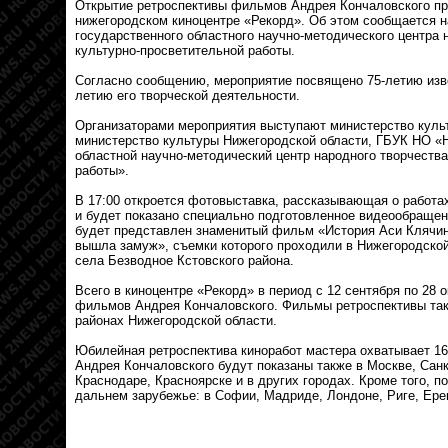
Открытие ретроспективы фильмов Андрея Кончаловского пр
нижегородском киноцентре «Рекорд». Об этом сообщается н
государственного областного научно-методического центра 
культурно-просветительной работы.
Согласно сообщению, мероприятие посвящено 75-летию изве
летию его творческой деятельности.
Организаторами мероприятия выступают министерство куль
министерство культуры Нижегородской области, ГБУК НО «
областной научно-методический центр народного творчества
работы».
В 17:00 откроется фотовыставка, рассказывающая о работах
и будет показано специально подготовленное видеообращен
будет представлен знаменитый фильм «История Аси Клячин
вышла замуж», съемки которого проходили в Нижегородской
села Безводное Кстовского района.
Всего в киноцентре «Рекорд» в период с 12 сентября по 28 
фильмов Андрея Кончаловского. Фильмы ретроспективы так
районах Нижегородской области.
Юбилейная ретроспектива киноработ мастера охватывает 16
Андрея Кончаловского будут показаны также в Москве, Санк
Краснодаре, Красноярске и в других городах. Кроме того, п
дальнем зарубежье: в Софии, Мадриде, Лондоне, Риге, Ере