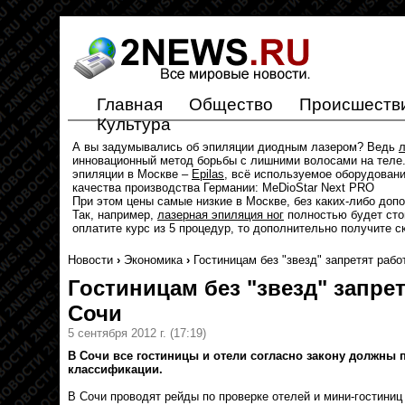
Главная
Общество
Происшеств
Культура
А вы задумывались об эпиляции диодным лазером? Ведь
л
инновационный метод борьбы с лишними волосами на теле.
эпиляции в Москве –
Epilas
, всё используемое оборудован
качества производства Германии: MeDioStar Next PRO
При этом цены самые низкие в Москве, без каких-либо доп
Так, например,
лазерная эпиляция ног
полностью будет стои
оплатите курс из 5 процедур, то дополнительно получите с
Новости
›
Экономика
›
Гостиницам без "звезд" запретят рабо
Гостиницам без "звезд" запрет
Сочи
5 сентября 2012 г.
(17:19)
В Сочи все гостиницы и отели согласно закону должны 
классификации.
В Сочи проводят рейды по проверке отелей и мини-гостиниц