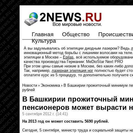
Главная
Общество
Происшеств
Культура
А вы задумывались об эпиляции диодным лазером? Ведь
л
инновационный метод борьбы с лишними волосами на теле.
эпиляции в Москве –
Epilas
, всё используемое оборудован
качества производства Германии: MeDioStar Next PRO
При этом цены самые низкие в Москве, без каких-либо доп
Так, например,
лазерная эпиляция ног
полностью будет стои
оплатите курс из 5 процедур, то дополнительно получите с
Новости
›
Экономика
›
В Башкирии прожиточный минимум пе
рублей
В Башкирии прожиточный ми
пенсионеров может вырасти н
5 сентября 2012 г.
(14:41)
На 2013 год он может составить 5690 рублей.
Сегодня, 5 сентября, министр труда и социальной защиты 