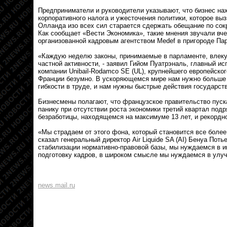
Предприниматели и руководители указывают, что бизнес на
корпоративного налога и ужесточения политики, которое выз
Олланда изо всех сил старается сдержать обещание по со
Как сообщает «Вести Экономика», такие мнения звучали вче
организованной кадровым агентством Medef в пригороде Па
«Каждую неделю законы, принимаемые в парламенте, влеку
частной активности, - заявил Гийом Пуатрэналь, главный и
компании Unibail-Rodamco SE (UL), крупнейшего европейског
Франции безумно. В ускоряющемся мире нам нужно больше 
гибкости в труде, и нам нужны быстрые действия государст
Бизнесмены полагают, что французское правительство пуск
панику при отсутствии роста экономики третий квартал под
безработицы, находящемся на максимуме 13 лет, и рекордн
«Мы страдаем от этого фона, который становится все более
сказал генеральный директор Air Liquide SA (AI) Бенуа Поть
стабилизации нормативно-правовой базы, мы нуждаемся в и
подготовку кадров, в широком смысле мы нуждаемся в улуч
news.mail.ru