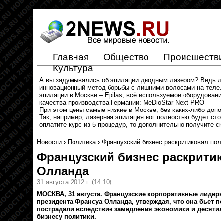
Главная
Общество
Происшеств
Культура
А вы задумывались об эпиляции диодным лазером? Ведь
л
инновационный метод борьбы с лишними волосами на теле.
эпиляции в Москве –
Epilas
, всё используемое оборудован
качества производства Германии: MeDioStar Next PRO
При этом цены самые низкие в Москве, без каких-либо доп
Так, например,
лазерная эпиляция ног
полностью будет стои
оплатите курс из 5 процедур, то дополнительно получите с
Новости
›
Политика
›
Французский бизнес раскритиковал по
Французский бизнес раскрити
Олланда
31 августа 2012 г.
(14:10)
МОСКВА, 31 августа. Французские корпоративные лидер
президента Франсуа Олланда, утверждая, что она бьет п
пострадали вследствие замедления экономики и десяти
бизнесу политики.