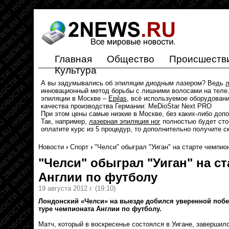
Главная
Общество
Происшеств
Культура
А вы задумывались об эпиляции диодным лазером? Ведь
л
инновационный метод борьбы с лишними волосами на теле.
эпиляции в Москве –
Epilas
, всё используемое оборудован
качества производства Германии: MeDioStar Next PRO
При этом цены самые низкие в Москве, без каких-либо доп
Так, например,
лазерная эпиляция ног
полностью будет стои
оплатите курс из 5 процедур, то дополнительно получите с
Новости
›
Спорт
›
"Челси" обыграл "Уиган" на старте чемпи
"Челси" обыграл "Уиган" на с
Англии по футболу
19 августа 2012 г.
(19:10)
Лондонский «Челси» на выезде добился уверенной побе
туре чемпионата Англии по футболу.
Матч, который в воскресенье состоялся в Уигане, завершилс